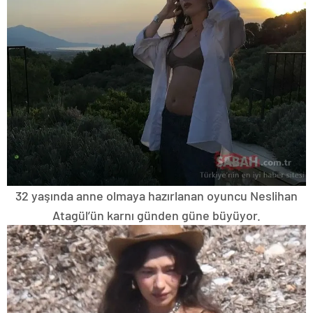
32 yaşında anne olmaya hazırlanan oyuncu Neslihan
Atagül’ün karnı günden güne büyüyor.