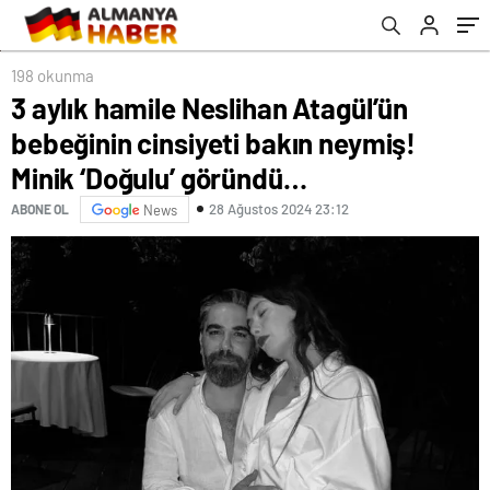
göründü…
198 okunma
3 aylık hamile Neslihan Atagül’ün
bebeğinin cinsiyeti bakın neymiş!
Minik ‘Doğulu’ göründü…
28 Ağustos 2024 23:12
ABONE OL
News