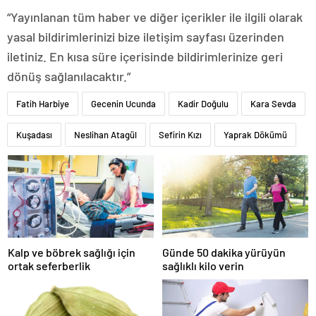
“Yayınlanan tüm haber ve diğer içerikler ile ilgili olarak
yasal bildirimlerinizi bize iletişim sayfası üzerinden
iletiniz. En kısa süre içerisinde bildirimlerinize geri
dönüş sağlanılacaktır.”
Fatih Harbiye
Gecenin Ucunda
Kadir Doğulu
Kara Sevda
Kuşadası
Neslihan Atagül
Sefirin Kızı
Yaprak Dökümü
Kalp ve böbrek sağlığı için
Günde 50 dakika yürüyün
ortak seferberlik
sağlıklı kilo verin