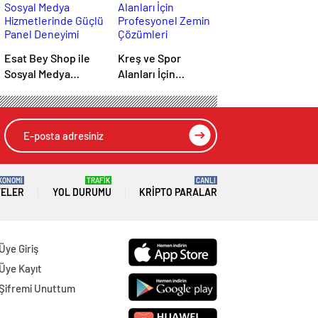
Esat Bey Shop ile
Kreş ve Spor
Sosyal Medya
Alanları İçin
Hizmetlerinde
Profesyonel Zemin
Güçlü Panel
Çözümleri
Deneyimi
KONOMİ
TRAFİK
CANLI
TELER
YOL DURUMU
KRIPTO PARALAR
Üye Giriş
Üye Kayıt
Şifremi Unuttum