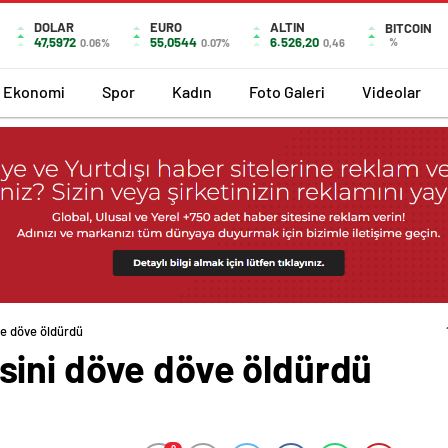
DOLAR
EURO
ALTIN
BITCOIN
47,5972
55,0544
6.526,20
%
0.06%
0.07%
0,46
Ekonomi
Spor
Kadın
Foto Galeri
Videolar
e döve öldürdü
ini döve döve öldürdü