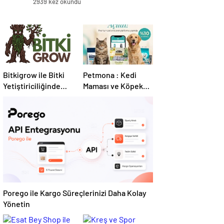
2939 kez okundu
Bitkigrow ile Bitki
Petmona : Kedi
Yetiştiriciliğinde
Maması ve Köpek
Doğru Ekipman ve
Maması İle Tüm
Ürün Seçimi
Evcil Hayvan
Ürünleri
Porego ile Kargo Süreçlerinizi Daha Kolay
Yönetin