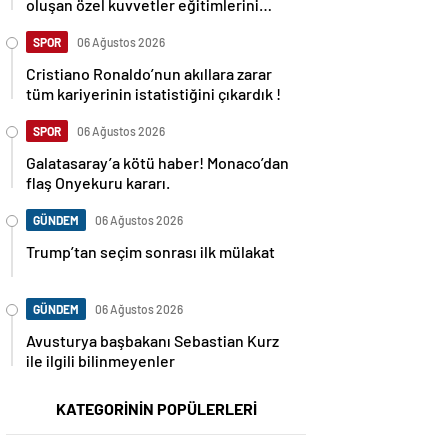
oluşan özel kuvvetler eğitimlerini
başlattı.
SPOR
06 Ağustos 2026
Cristiano Ronaldo’nun akıllara zarar
tüm kariyerinin istatistiğini çıkardık !
SPOR
06 Ağustos 2026
Galatasaray’a kötü haber! Monaco’dan
flaş Onyekuru kararı.
GÜNDEM
06 Ağustos 2026
Trump’tan seçim sonrası ilk mülakat
GÜNDEM
06 Ağustos 2026
Avusturya başbakanı Sebastian Kurz
ile ilgili bilinmeyenler
KATEGORİNİN POPÜLERLERİ