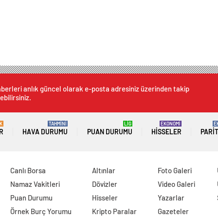
berleri anlık güncel olarak e-posta adresiniz üzerinden takip
ebilirsiniz.
K
TAHMİNİ
LİG
EKONOMİ
E
R
HAVA DURUMU
PUAN DURUMU
HISSELER
PARI
Canlı Borsa
Altınlar
Foto Galeri
Namaz Vakitleri
Dövizler
Video Galeri
Puan Durumu
Hisseler
Yazarlar
Örnek Burç Yorumu
Kripto Paralar
Gazeteler