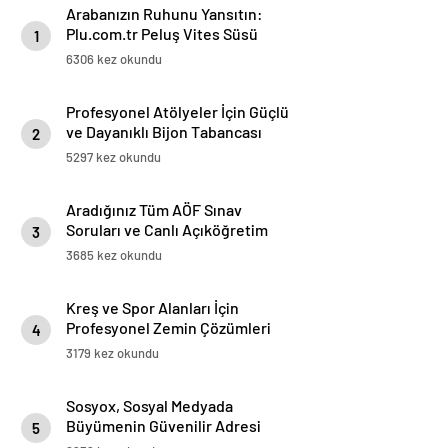
Arabanızın Ruhunu Yansıtın:
Plu.com.tr Peluş Vites Süsü
1
Modelleri
6306 kez okundu
Profesyonel Atölyeler İçin Güçlü
ve Dayanıklı Bijon Tabancası
2
Çözümleri
5297 kez okundu
Aradığınız Tüm AÖF Sınav
Soruları ve Canlı Açıköğretim
3
Forumu Burada
3685 kez okundu
Kreş ve Spor Alanları İçin
Profesyonel Zemin Çözümleri
4
3179 kez okundu
Sosyox, Sosyal Medyada
Büyümenin Güvenilir Adresi
5
Olarak Öne Çıkıyor