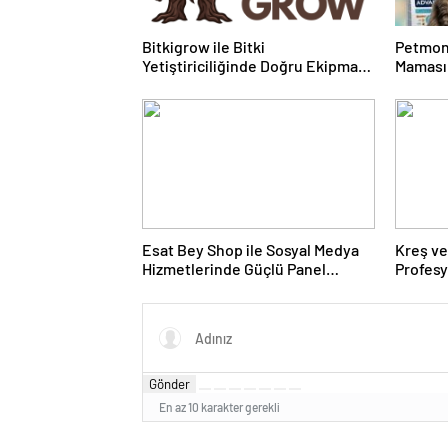
Bitkigrow ile Bitki
Petmon
Yetiştiriciliğinde Doğru Ekipman
Maması 
ve Ürün Seçimi
Ürünler
Esat Bey Shop ile Sosyal Medya
Kreş ve
Hizmetlerinde Güçlü Panel
Profes
Deneyimi
Gönder
En az 10 karakter gerekli