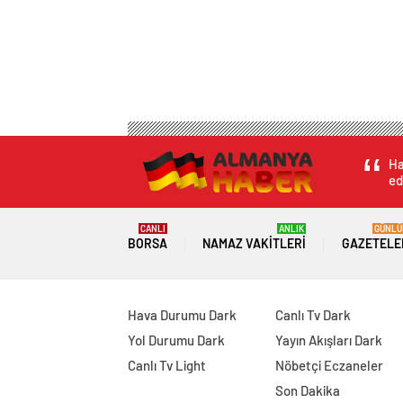
Ha
ed
CANLI
ANLIK
GÜNLÜ
BORSA
NAMAZ VAKITLERI
GAZETELE
Hava Durumu Dark
Canlı Tv Dark
Yol Durumu Dark
Yayın Akışları Dark
Canlı Tv Light
Nöbetçi Eczaneler
Son Dakika