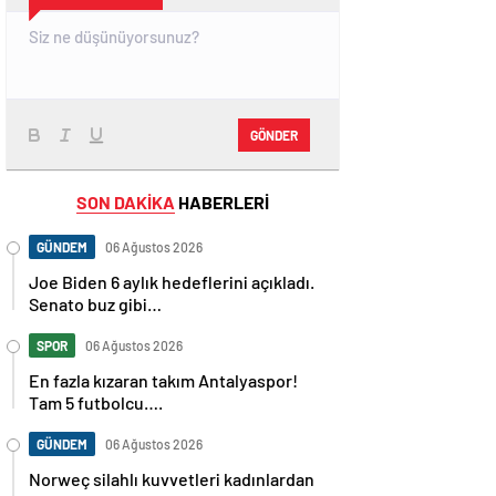
GÖNDER
SON DAKİKA
HABERLERİ
GÜNDEM
06 Ağustos 2026
Joe Biden 6 aylık hedeflerini açıkladı.
Senato buz gibi…
SPOR
06 Ağustos 2026
En fazla kızaran takım Antalyaspor!
Tam 5 futbolcu….
GÜNDEM
06 Ağustos 2026
Norweç silahlı kuvvetleri kadınlardan