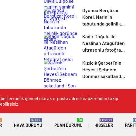
samimi samimi
Oyuncu Bergüzar
fotoğrafları ortaya
Korel, Narin’in
çıktı
tabutunda gelinlik
görünce çıldırdı
Kadir Doğulu ile
Neslihan Atagül’den
ultrasonlu fotoğraf
geldi
Kızılcık Şerbeti’nin
Heves’i Şebnem
Dönmez sakatlandı!
Son durumuyla ilgili
bilgi verdi
berleri anlık güncel olarak e-posta adresiniz üzerinden takip
ebilirsiniz.
K
TAHMİNİ
LİG
EKONOMİ
E
R
HAVA DURUMU
PUAN DURUMU
HISSELER
PARI