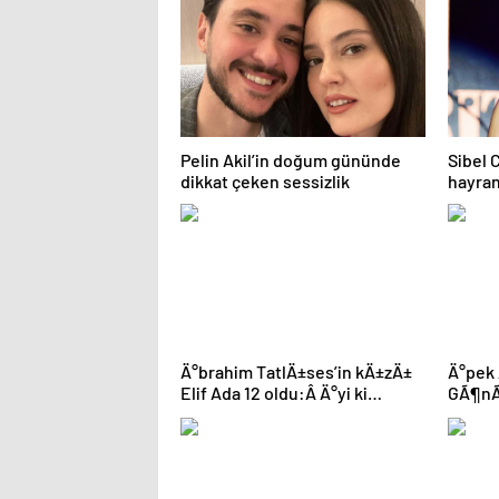
kaybet
Pelin Akil’in doğum gününde
Sibel C
dikkat çeken sessizlik
hayran
Ä°brahim TatlÄ±ses’in kÄ±zÄ±
Ä°pek 
Elif Ada 12 oldu:Â Ä°yi ki
GÃ¶nÃ¼
doÄdun altÄ±n ufaÄÄ±m!
kare