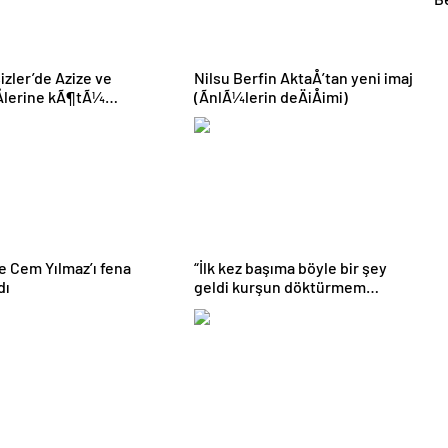
At
G
S
izler’de Azize ve
Nilsu Berfin AktaÅ’tan yeni imaj
E
lerine kÃ¶tÃ¼
(ÃnlÃ¼lerin deÄiÅimi)
E
iz! “KoÅ yetiÅ Devran”
e Cem Yılmaz’ı fena
“İlk kez başıma böyle bir şey
dı
geldi kurşun döktürmem
gerek…” Şarkıcı Nadide
Sultan’a nazar değdi!