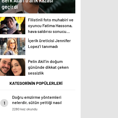
Berk Atan trafik kazası
geçirdi
Filistinli foto muhabiri ve
oyuncu Fatima Hassona,
hava saldırısı sonucu
hayatını kaybetti
İçerik üreticisi Jennifer
Lopez’i tanımadı
Pelin Akil’in doğum
gününde dikkat çeken
sessizlik
KATEGORİNİN POPÜLERLERİ
Doğru emzirme yöntemleri
nelerdir, sütün yettiği nasıl
1
anlaşılır?
2280 kez okundu