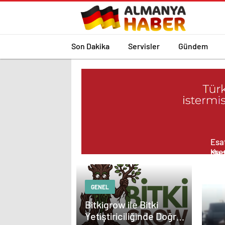
Son Dakika
Servisler
Gündem
Esat
Kreş
Med
Pro
Güç
Çöz
GENEL
Bitkigrow ile Bitki
Yetiştiriciliğinde Doğru