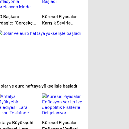
TO Başkanı
Küresel Piyasalar
vdagiç: “Gerçekçi,
Karışık Seyirle
nflasyonla
Başladı
orelasyon içinde
r istiyoruz”
olar ve euro haftaya yükselişle başladı
ntalya Büyükşehir
Küresel Piyasalar
lediyesi, Lara
Enflasyon Verileri