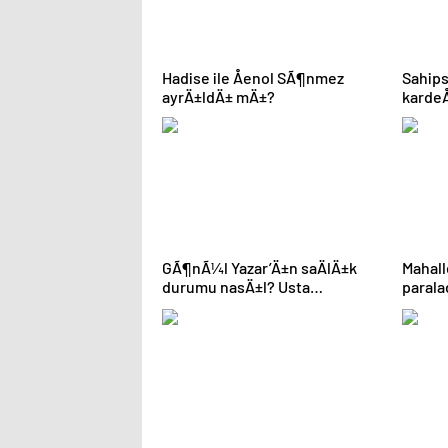
Hadise ile Åenol SÃ¶nmez
Sahips
ayrÄ±ldÄ± mÄ±?
kardeÅ
sÃ¼rpr
GÃ¶nÃ¼l Yazar’Ä±n saÄlÄ±k
Mahall
durumu nasÄ±l? Usta
parala
sanatÃ§Ä±dan aÃ§Ä±klama
geldi