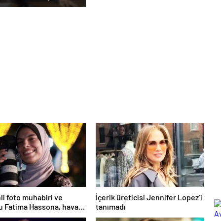
ar Duruşmasına
ildi
nli foto muhabiri ve
İçerik üreticisi Jennifer Lopez’i
 Fatima Hassona, hava
tanımadı
ısı sonucu hayatını