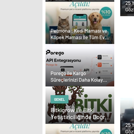
Ekipman ve Ürün
25 Y
Seçimi
Göz
Kar
Çevr
Petmona : Kedi Maması ve
Köpek Maması İle Tüm Evcil
Hayvan Ürünleri
Esat
Porego ile Kargo
Kreş
Med
Süreçlerinizi Daha Kolay
Pro
Güç
Yönetin
Çöz
GENEL
Bitkigrow ile Bitki
Yetiştiriciliğinde Doğru
Ekipman ve Ürün
25 Y
Seçimi
Göz