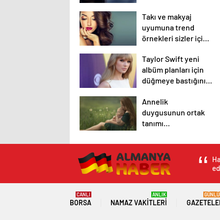
detay.
Takı ve makyaj
uyumuna trend
örnekleri sizler için
derledik.
Taylor Swift yeni
albüm planları için
düğmeye bastığını
sosyal medyadan
Annelik
duyurdu!
duygusunun ortak
tanımı
diyebileceğimiz 10
başlık.
Ha
ed
CANLI
ANLIK
GÜNLÜ
BORSA
NAMAZ VAKITLERI
GAZETELE