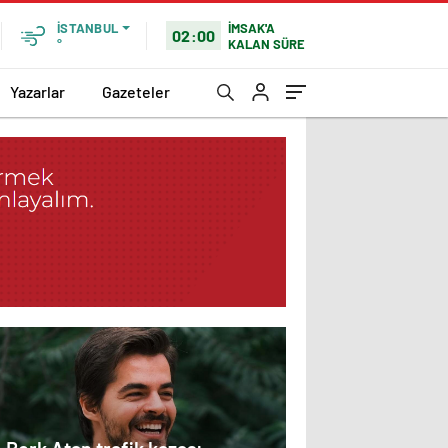
İMSAK'A
İSTANBUL
02:00
KALAN SÜRE
°
Yazarlar
Gazeteler