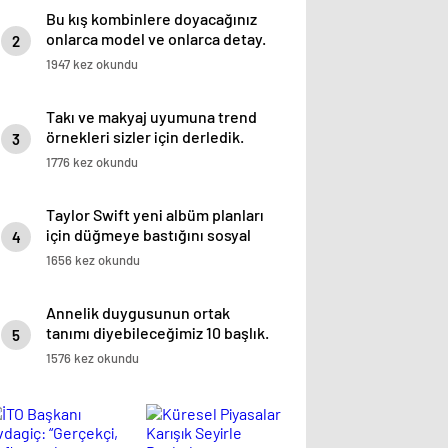
Bu kış kombinlere doyacağınız
onlarca model ve onlarca detay.
2
1947 kez okundu
Takı ve makyaj uyumuna trend
örnekleri sizler için derledik.
3
1776 kez okundu
Taylor Swift yeni albüm planları
için düğmeye bastığını sosyal
4
medyadan duyurdu!
1656 kez okundu
Annelik duygusunun ortak
tanımı diyebileceğimiz 10 başlık.
5
1576 kez okundu