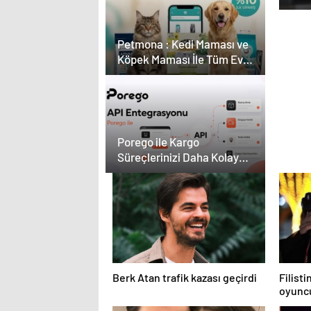
Kar
Çevr
Petmona : Kedi Maması ve
Köpek Maması İle Tüm Evcil
Hayvan Ürünleri
Porego ile Kargo
Süreçlerinizi Daha Kolay
Yönetin
Berk Atan trafik kazası geçirdi
Filisti
oyuncu
saldır