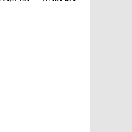
ıksu Tesisi’nde
ve Jeopolitik
üneş Enerji
Risklerle
antraliyle Karbon
Dalgalanıyor
misyonunu
ngelliyor