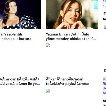
ti
İ
A
e
k
an’ı saplantılı
Yağmur Bircan Çetin: Ünlü
ku
ından polis kurtardı
yönetmenden ahlaksız teklif
aldım
D
AÃ§ar’dan kÄ±zÄ± AslÄ±
Ä°lker Ä°nanoÄlu’ndan
l ve oÄlu Ãmer ile yeni
teÅekkÃ¼r paylaÅÄ±mÄ±:
Hepinize tek tek yetiÅemedim
A
Be